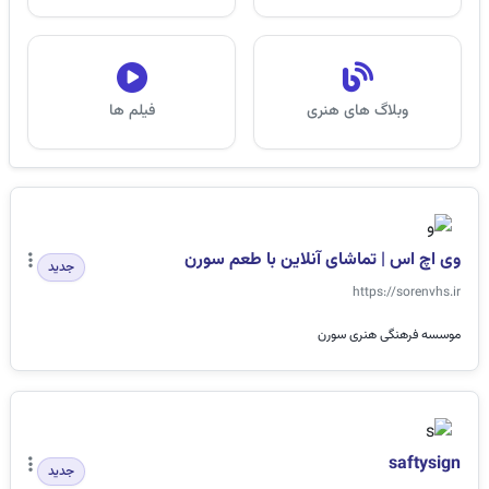
وبلاگ های هنری
فیلم ها
وی اچ اس | تماشای آنلاین با طعم سورن
جدید
https://sorenvhs.ir
موسسه فرهنگی هنری سورن
saftysign
جدید