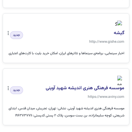
گیشه
جدید
http://www.gishe.com
اخبار سینمایی، برنامه‌ی سینماها و تئاترهای ایران، امکان خرید بلیت با کارت‌های اعتباری
موسسه فرهنگی هنری اندیشه شهید آوینی
جدید
https://www.aviny.com
موسسه فرهنگی هنری اندیشه شهید آوینی. نشانی: تهران، تجریش، میدان قدس، ابتدای
شریعتی، کوچه سلیمانزاده، بن بست سوسن، پلاک ٢ پستی کدپستی: 1963737711