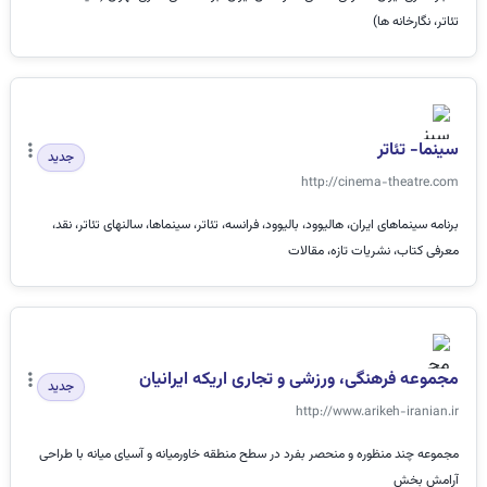
تئاتر، نگارخانه ها)
سینما- تئاتر
جدید
http://cinema-theatre.com
برنامه سینماهاى ایران، هالیوود، بالیوود، فرانسه، تئاتر، سینماها، سالنهاى تئاتر، نقد،
معرفى کتاب، نشریات تازه، مقالات
مجموعه فرهنگی، ورزشی و تجاری اریکه ایرانیان
جدید
http://www.arikeh-iranian.ir
مجموعه چند منظوره و منحصر بفرد در سطح منطقه خاورمیانه و آسیای میانه با طراحی
آرامش بخش