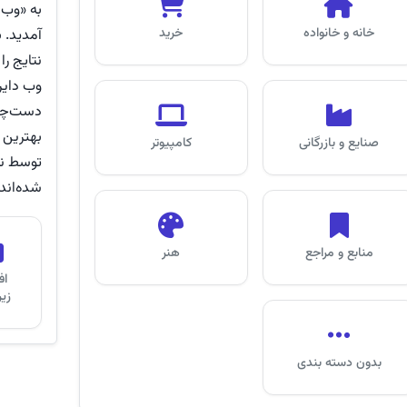
به «وب 
خانه و خانواده
خرید
آمدید. 
نتایج را
وب دایر
دست‌چین
بهترین 
صنایع و بازرگانی
کامپیوتر
توسط نی
شده‌اند.
منابع و مراجع
هنر
اف
زی
بدون دسته بندی