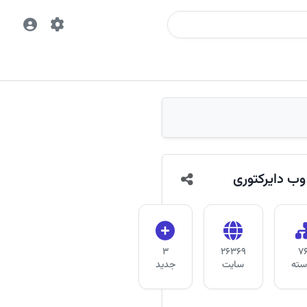
وب دایرکتوری
3
26369
7
دسته
سایت
جدید