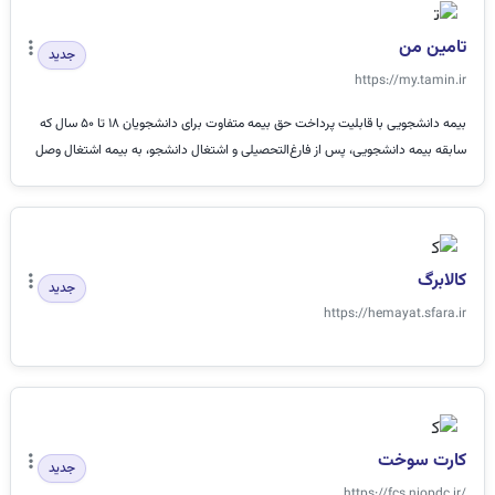
تامین من
جدید
https://my.tamin.ir
بیمه دانشجویی با قابلیت پرداخت حق بیمه متفاوت برای دانشجویان 18 تا 50 سال که
سابقه بیمه دانشجویی، پس از فارغ‌التحصیلی و اشتغال دانشجو، به بیمه اشتغال وصل
می...
کالابرگ
جدید
https://hemayat.sfara.ir
کارت سوخت
جدید
https://fcs.niopdc.ir/