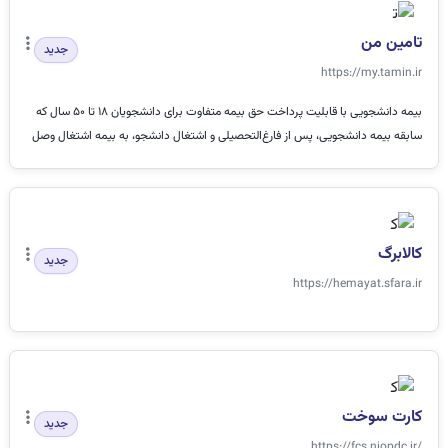
تامین من
جدید
https://my.tamin.ir
بیمه دانشجویی با قابلیت پرداخت حق بیمه متفاوت برای دانشجویان 18 تا 50 سال که
سابقه بیمه دانشجویی، پس از فارغ‌التحصیلی و اشتغال دانشجو، به بیمه اشتغال وصل
می...
کالابرگ
جدید
https://hemayat.sfara.ir
کارت سوخت
جدید
https://fcs.niopdc.ir/