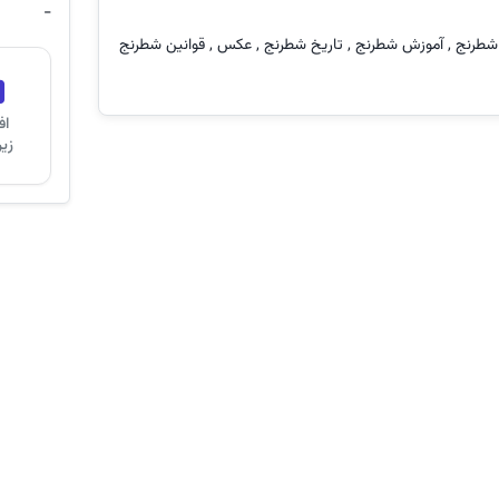
-
 شطرنج , آموزش شطرنج , تاریخ شطرنج , عکس , قوانین شطرنج
اف
زی