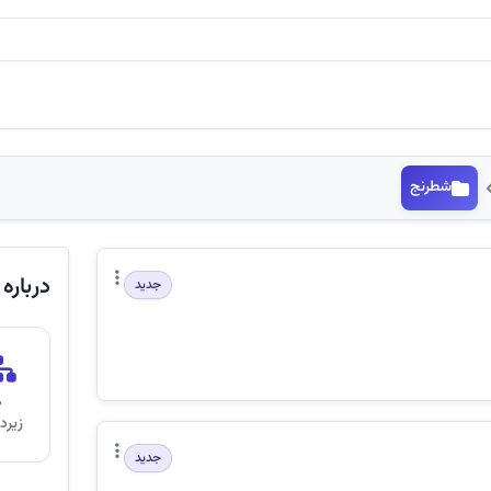
شطرنج
درباره
جدید
0
زیر‌
جدید