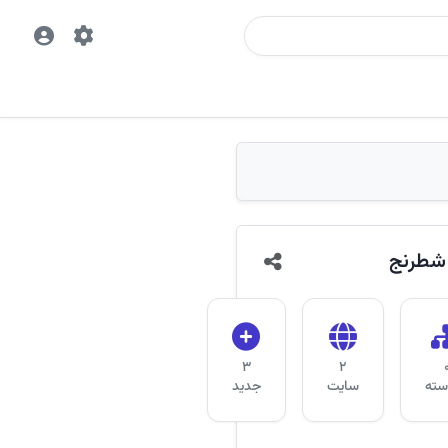
شطرنج
3
2
دسته
سایت
جدید